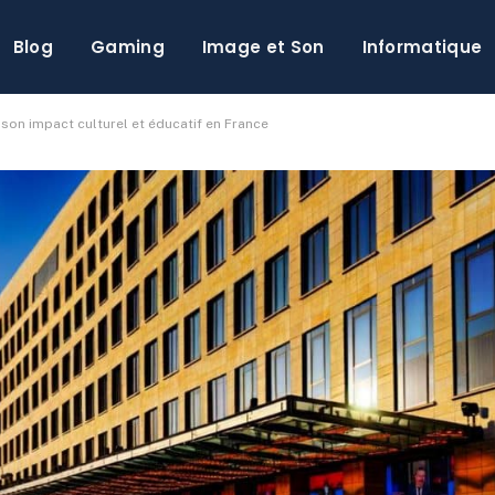
Blog
Gaming
Image et Son
Informatique
e son impact culturel et éducatif en France