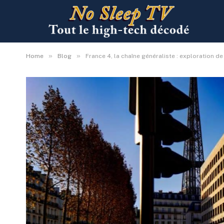
»
»
Home
Blog
France 4, la chaîne généraliste : exploration d