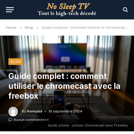
»
»
Home
Blog
Guide complet : comment utiliser le chromecast avec la freebox
BLOG
Guide complet : comment
utiliser le chromecast avec la
freebox
By
Romuald
18 septembre 2024
Aucun commentaire
Guide ultime : utiliser Chromecast avec Freebox