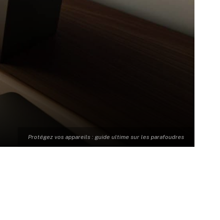
Protégez vos appareils : guide ultime sur les parafoudres