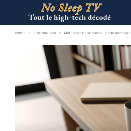
»
»
Home
Informatique
Multiprise parafoudre : guide complet 