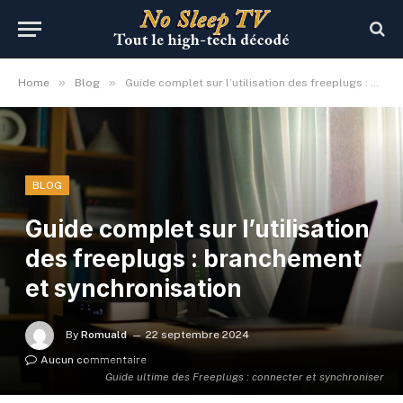
»
»
Home
Blog
Guide complet sur l’utilisation des freeplugs : branchement et synchronisation
BLOG
Guide complet sur l’utilisation
des freeplugs : branchement
et synchronisation
By
Romuald
22 septembre 2024
Aucun commentaire
Guide ultime des Freeplugs : connecter et synchroniser